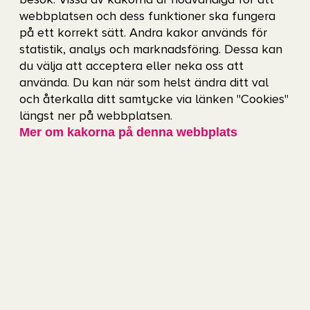
besök. Vissa av kakorna är nödvändiga för att
webbplatsen och dess funktioner ska fungera
exponering rakt in i publikupplevelsen.
på ett korrekt sätt. Andra kakor används för
statistik, analys och marknadsföring. Dessa kan
du välja att acceptera eller neka oss att
använda. Du kan när som helst ändra ditt val
och återkalla ditt samtycke via länken "Cookies"
längst ner på webbplatsen.
Mer om kakorna på denna webbplats
Gamla Ullevi
Med nya LED-band i arenarummet erbjuder
Gamla Ullevi en modern och slagkraftig