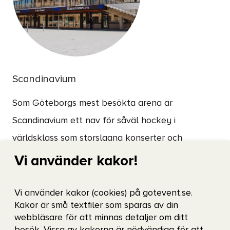
Scandinavium
Som Göteborgs mest besökta arena är
Scandinavium ett nav för såväl hockey i
världsklass som storslagna konserter och
evenemang. I foajén finns åtta stora LED-skärmar
Vi använder kakor!
som syns vid alla evenemang – från Frölunda
HC:s matcher till utsålda spelningar. Vid
Vi använder kakor (cookies) på gotevent.se.
Kakor är små textfiler som sparas av din
hockeymatcher finns dessutom 15 entréskärmar
webbläsare för att minnas detaljer om ditt
och en rondell under mediakuben som ger stark