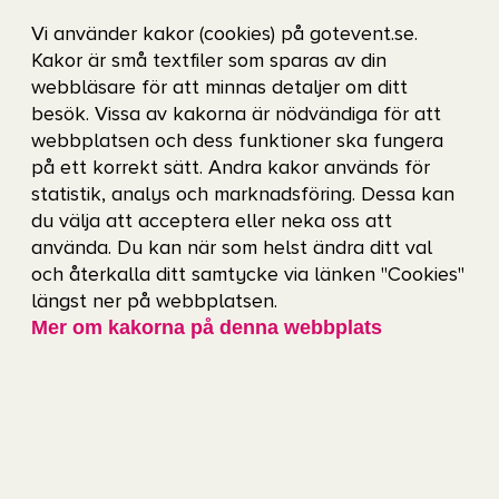
ord) på liten skärm eller vid inzoomning kan
Vi använder kakor (cookies) på gotevent.se.
delar av innehållet förloras och därmed vara
Kakor är små textfiler som sparas av din
webbläsare för att minnas detaljer om ditt
svårt att läsa och tolka.
besök. Vissa av kakorna är nödvändiga för att
Det förekommer bilder som visar text. I
webbplatsen och dess funktioner ska fungera
dessa fall finns det ofta alt-texter eller
på ett korrekt sätt. Andra kakor används för
statistik, analys och marknadsföring. Dessa kan
kompletterande texter som återger
du välja att acceptera eller neka oss att
innehållet.
använda. Du kan när som helst ändra ditt val
och återkalla ditt samtycke via länken "Cookies"
Utvärdering av webbplatsens
längst ner på webbplatsen.
Mer om kakorna på denna webbplats
tillgänglighet
Vi utvärderar webbplatsens tillgänglighet
löpande. Beskrivna tillgänglighetsproblem har
upptäckts genom granskningar utförda av oss