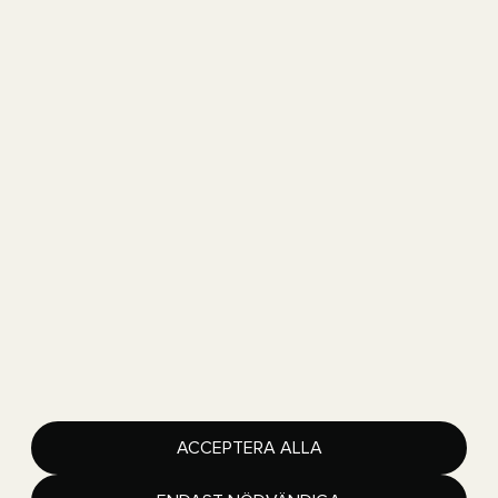
Got Event
Ullevi
Skånegatan 10
411 40Göteborg
Copyright 2026 Got Event AB
Got Event är en del av Göteborgs Stad
Lediga jobb
ACCEPTERA ALLA
Integritetspolicy
Tillgänglighetsredogörelse
Hantera inställningar för cookies