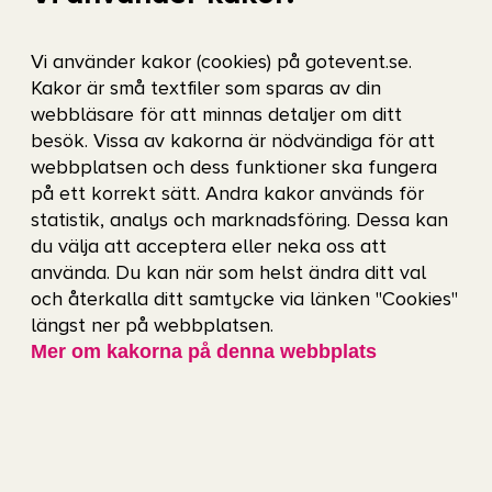
Vi använder kakor (cookies) på gotevent.se.
Kakor är små textfiler som sparas av din
webbläsare för att minnas detaljer om ditt
besök. Vissa av kakorna är nödvändiga för att
webbplatsen och dess funktioner ska fungera
Got Event
på ett korrekt sätt. Andra kakor används för
Got Event är Göteborgs Stads evenemangs- och
statistik, analys och marknadsföring. Dessa kan
arenabolag och driver några av Sveriges mest älskade
du välja att acceptera eller neka oss att
arenor: Frölundaborg, Gamla Ullevi, Nordic Wellness
använda. Du kan när som helst ändra ditt val
Arena, Scandinavium, Ullevi, Valhallabadet, Valhalla IP,
och återkalla ditt samtycke via länken "Cookies"
Valhallarinken och Valhalla Sporthallar.
längst ner på webbplatsen.
Mer om kakorna på denna webbplats
Kontakt
031 - 368 45 00
gotevent@gotevent.se
Besöksadress