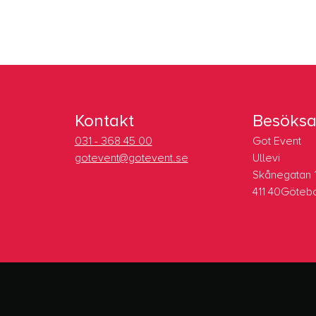
Kontakt
Besöksa
031 - 368 45 00
Got Event
gotevent@gotevent.se
Ullevi
Skånegatan 
411 40Göteb