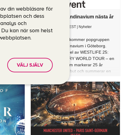
 av din webbläsare för
bbplatsen och dess
, analys och
. Du kan när som helst
 webbplatsen.
VÄLJ SJÄLV