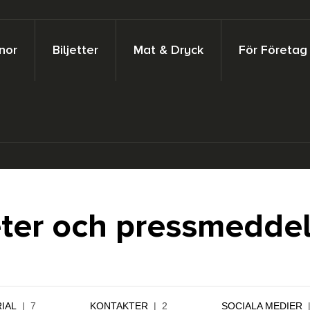
nor
Biljetter
Mat & Dryck
För Företag
ter och pressmedde