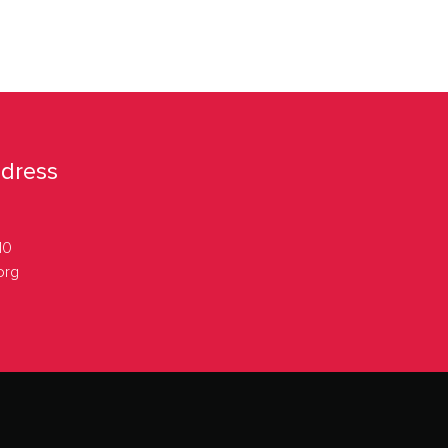
dress
10
org