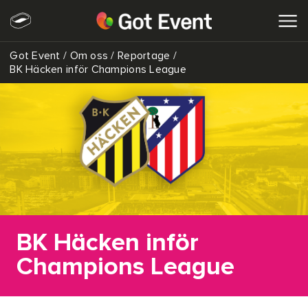
Got Event
/
Om oss
/
Reportage
/
SÖK
BK Häcken inför Champions League
BK Häcken inför
Champions League