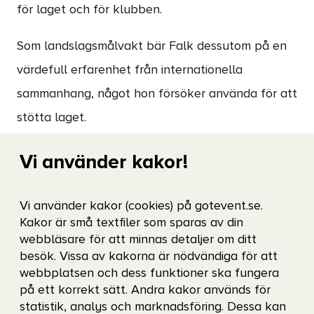
för laget och för klubben.
Som landslagsmålvakt bär Falk dessutom på en
värdefull erfarenhet från internationella
sammanhang, något hon försöker använda för att
stötta laget.
”Jag försöker bara använda mycket av
Vi använder kakor!
min kommunikation, framför allt under
matcher, också lite inför med att peppa,
Vi använder kakor (cookies) på gotevent.se.
pusha och styra. Ge mycket energi tror
Kakor är små textfiler som sparas av din
jag!”
webbläsare för att minnas detaljer om ditt
besök. Vissa av kakorna är nödvändiga för att
webbplatsen och dess funktioner ska fungera
på ett korrekt sätt. Andra kakor används för
Lagets förväntan och drivkraft
statistik, analys och marknadsföring. Dessa kan