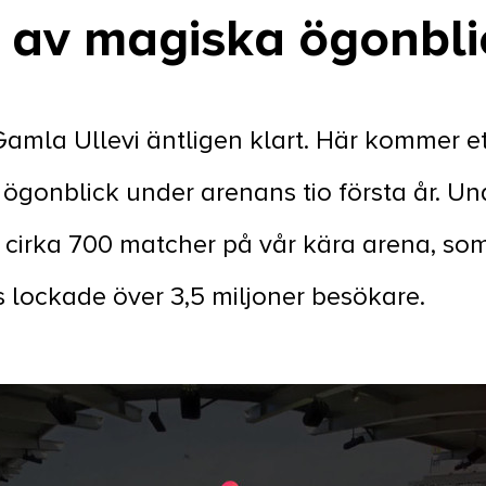
r av magiska ögonbli
amla Ullevi äntligen klart. Här kommer e
ögonblick under arenans tio första år. Un
 cirka 700 matcher på vår kära arena, so
 lockade över 3,5 miljoner besökare.