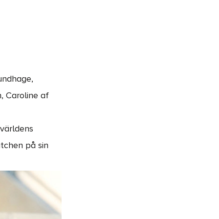
Sundhage,
, Caroline af
 världens
atchen på sin