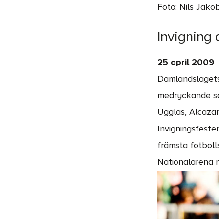
Foto: Nils Jako
Invigning
25 april 2009
Damlandslagets 
medryckande sam
Ugglas, Alcaza
Invigningsfeste
främsta fotboll
Nationalarena m