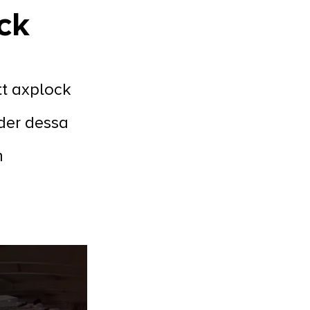
ck
tt axplock
der dessa
m