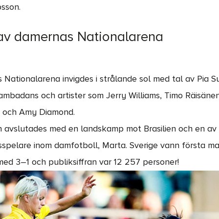
bsson.
 av damernas Nationalarena
Nationalarena invigdes i strålande sol med tal av Pia 
badans och artister som Jerry Williams, Timo Räisänen
r och Amy Diamond.
n avslutades med en landskamp mot Brasilien och en av
sspelare inom damfotboll, Marta. Sverige vann första m
ed 3–1 och publiksiffran var 12 257 personer!