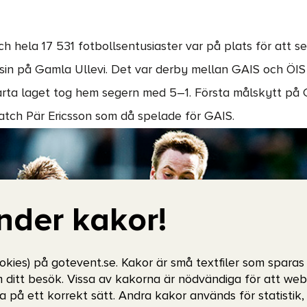
h hela 17 531 fotbollsentusiaster var på plats för att s
n på Gamla Ullevi. Det var derby mellan GAIS och ÖIS 
rta laget tog hem segern med 5–1. Första målskytt på 
tch Pär Ericsson som då spelade för GAIS.
nder kakor!
okies) på gotevent.se. Kakor är små textfiler som sparas
m ditt besök. Vissa av kakorna är nödvändiga för att we
a på ett korrekt sätt. Andra kakor används för statistik