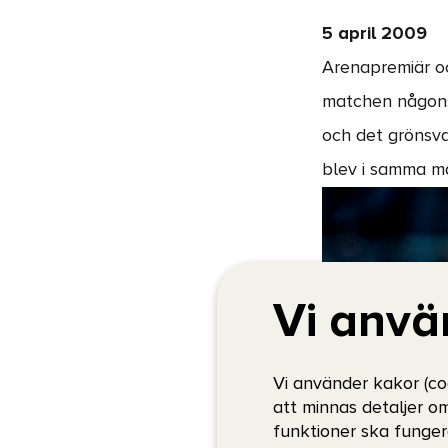
5 april 2009
Arenapremiär oc
matchen någonsi
och det grönsva
blev i samma ma
Vi anvä
Vi använder kakor (co
att minnas detaljer o
funktioner ska funger