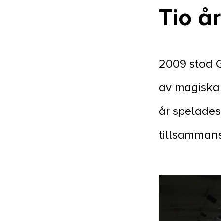
Tio å
2009 stod G
av magiska 
år spelades
tillsammans