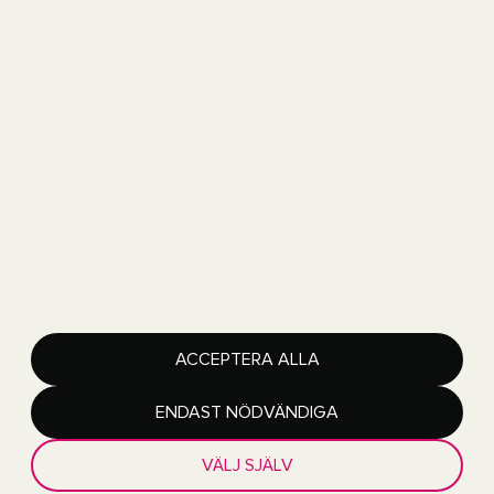
411 40Göteborg
Copyright 2026 Got Event AB
Got Event är en del av Göteborgs Stad
Lediga jobb
ACCEPTERA ALLA
Integritetspolicy
Tillgänglighetsredogörelse
Hantera inställningar för cookies
ENDAST NÖDVÄNDIGA
VÄLJ SJÄLV