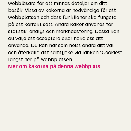
webbläsare för att minnas detaljer om ditt
E-post:
charlotta.lechtaler@gotevent.se
besök. Vissa av kakorna är nödvändiga för att
webbplatsen och dess funktioner ska fungera
på ett korrekt sätt. Andra kakor används för
statistik, analys och marknadsföring. Dessa kan
du välja att acceptera eller neka oss att
Välkommen till Ullevi Plaza.
använda. Du kan när som helst ändra ditt val
Öppet för upplevelser.
och återkalla ditt samtycke via länken "Cookies"
längst ner på webbplatsen.
Mer om kakorna på denna webbplats
Missa inte nästa magiska
ögonblick!