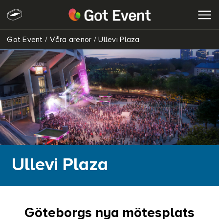
Got Event
/
Våra arenor
/
Ullevi Plaza
SÖK
Ullevi Plaza
Göteborgs nya mötesplats