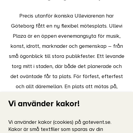
Precis utanför ikoniska Ulleviarenan har
Göteborg fått en ny flexibel mötesplats. Ullevi
Plaza är en öppen evenemangsyta för musik,
konst, idrott, marknader och gemenskap – från
små ögonblick till stora publikfester. Ett levande
torg mitt i staden, där både det planerade och
det oväntade får ta plats. För förfest, efterfest
och allt däremellan. En plats att mötas på,
uppleva i och minnas ifrån.
Vi använder kakor!
För bokningsförfrågningar kontakta Charlotta
Vi använder kakor (cookies) på gotevent.se.
Kakor är små textfiler som sparas av din
Lechtaler, Affärsutvecklare på Got Event.