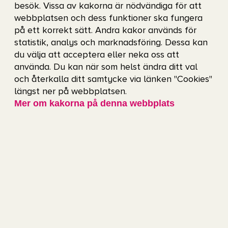
besök. Vissa av kakorna är nödvändiga för att
Måndag: 06:30-19:00
webbplatsen och dess funktioner ska fungera
Tisdag: 07:00-19:00
på ett korrekt sätt. Andra kakor används för
statistik, analys och marknadsföring. Dessa kan
Onsdag: 06:30-19:00
du välja att acceptera eller neka oss att
Torsdag: 07:00-19.00
använda. Du kan när som helst ändra ditt val
och återkalla ditt samtycke via länken "Cookies"
Fredag: 06:30-19:00
längst ner på webbplatsen.
Lördag: 07:00-15:00
Mer om kakorna på denna webbplats
Söndag: 11:00-15:00
Avvikelser kan förekomma.
Öppettider
Frågor? Välkommen att kontakta oss!