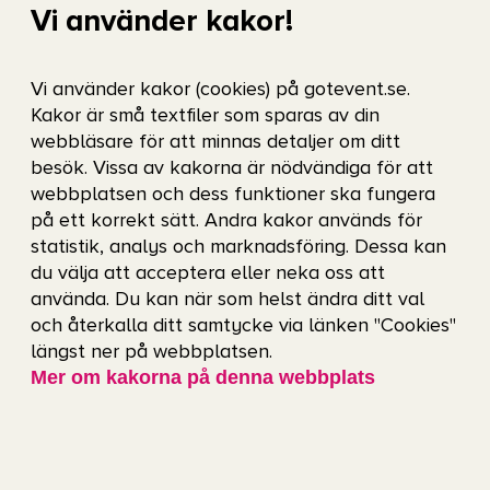
Vi använder kakor!
dessa matcher går att köpa via
AXS.com
.
Vi använder kakor (cookies) på gotevent.se.
Biljettfrågor
Kakor är små textfiler som sparas av din
webbläsare för att minnas detaljer om ditt
Har du frågor om din biljett/bokning? Skicka ett
besök. Vissa av kakorna är nödvändiga för att
ärende till Ticketmaster genom att logga in
webbplatsen och dess funktioner ska fungera
på ett korrekt sätt. Andra kakor används för
på
Mitt konto
, välj bokningen det gäller och
statistik, analys och marknadsföring. Dessa kan
klicka på ”Behöver du hjälp med denna bokning”
du välja att acceptera eller neka oss att
använda. Du kan när som helst ändra ditt val
längst ner på sidan.
och återkalla ditt samtycke via länken "Cookies"
längst ner på webbplatsen.
Du kan även kontakta Ticketmaster via telefon
Mer om kakorna på denna webbplats
på nummer
0771 70 70 70
. Telefonen är öppen
vardagar 09:00–13:00.
Hur du kontaktar Ticketmaster