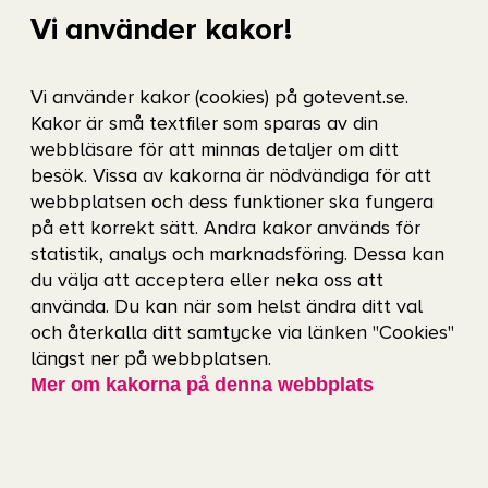
Vi använder kakor!
Vid Frölundas matcher med A-laget finns
kioskförsäljning. Vid övriga evenemang varierar
Vi använder kakor (cookies) på gotevent.se.
Kakor är små textfiler som sparas av din
matutbudet.
webbläsare för att minnas detaljer om ditt
besök. Vissa av kakorna är nödvändiga för att
webbplatsen och dess funktioner ska fungera
på ett korrekt sätt. Andra kakor används för
statistik, analys och marknadsföring. Dessa kan
du välja att acceptera eller neka oss att
använda. Du kan när som helst ändra ditt val
Got Event
och återkalla ditt samtycke via länken "Cookies"
Got Event är Göteborgs Stads evenemangs- och
längst ner på webbplatsen.
arenabolag och driver några av Sveriges mest älskade
Mer om kakorna på denna webbplats
arenor: Frölundaborg, Gamla Ullevi, Nordic Wellness
Arena, Scandinavium, Ullevi, Valhallabadet, Valhalla IP,
Valhallarinken och Valhalla Sporthallar.