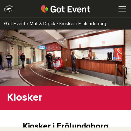
Got Event
/
Mat & Dryck
/
Kiosker i Frölundaborg
SÖK
Kiosker
Kiosker i Frölundaborg