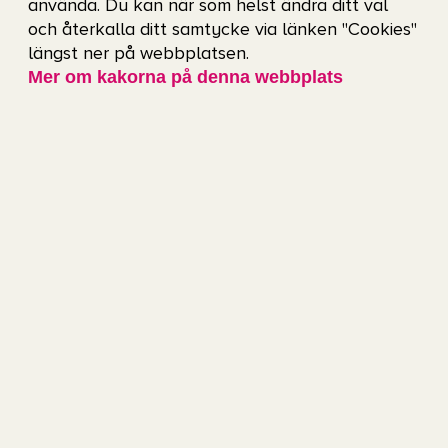
använda. Du kan när som helst ändra ditt val
och återkalla ditt samtycke via länken "Cookies"
längst ner på webbplatsen.
Mer om kakorna på denna webbplats
Hitta kioskerna
Kioskerna finns placerade runtom hela foajén. Om
det är lång kö till kioskerna närmast entrén
rekommenderar vi att du fortsätter längre in på
arenan. Där är det oftast kortare kö.