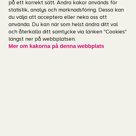
på ett korrekt sätt. Andra kakor används för
”Det är att vara ödmjuka, träna hårt
statistik, analys och marknadsföring. Dessa kan
du välja att acceptera eller neka oss att
varje träning och vinna varje match.
använda. Du kan när som helst ändra ditt val
Vilja vinna varje match”, säger
och återkalla ditt samtycke via länken "Cookies"
Christofferson.
längst ner på webbplatsen.
Mer om kakorna på denna webbplats
Hemmaborgen Gamla Ullevi
Parallellt med resultaten på planen har stödet
från läktarna vuxit sig allt starkare.
Publiksiffrorna stiger och spelarna beskriver
känslan av att kliva ut på Gamla Ullevi som
något alldeles extra.
”Vi har i år äntligen skaffat den här