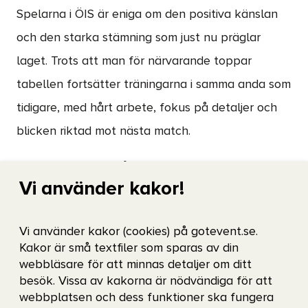
Spelarna i ÖIS är eniga om den positiva känslan
och den starka stämning som just nu präglar
laget. Trots att man för närvarande toppar
tabellen fortsätter träningarna i samma anda som
tidigare, med hårt arbete, fokus på detaljer och
blicken riktad mot nästa match.
Jonathan Azulay påpekar att det finns saker att
Vi använder kakor!
finslipa på, och spelarna är väl medvetna om att
lagen bakom kommer att göra allt för att sätta
Vi använder kakor (cookies) på gotevent.se.
käppar i hjulet.
Kakor är små textfiler som sparas av din
webbläsare för att minnas detaljer om ditt
När frågan kommer om vad som krävs för att
besök. Vissa av kakorna är nödvändiga för att
fortsätta hålla toppformen är svaret tydligt.
webbplatsen och dess funktioner ska fungera