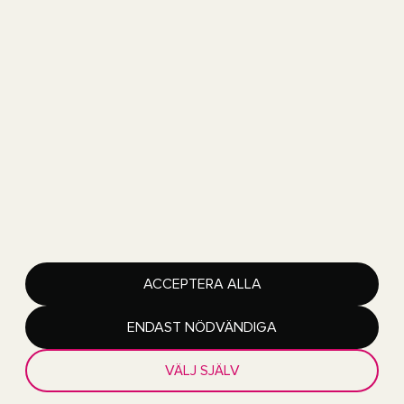
Copyright 2026 Got Event AB
Got Event är en del av Göteborgs Stad
Lediga jobb
ACCEPTERA ALLA
Integritetspolicy
Tillgänglighetsredogörelse
Hantera inställningar för cookies
ENDAST NÖDVÄNDIGA
VÄLJ SJÄLV