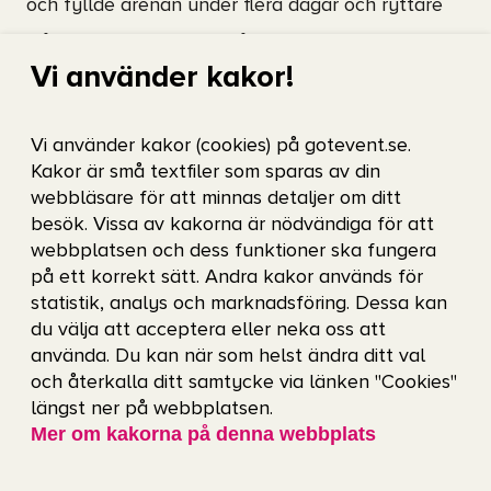
och fyllde arenan under flera dagar och ryttare
från hela världen bjöd på show och talang.
Vi använder kakor!
Många var också de toppryttare som upprepade
högt och inför hela Scandinavium: "Ni är världens
Vi använder kakor (cookies) på gotevent.se.
bästa publik och det här är världens bästa
Kakor är små textfiler som sparas av din
inomhustävling"! Vi bjöds på flera svenska
webbläsare för att minnas detaljer om ditt
besök. Vissa av kakorna är nödvändiga för att
framgångar genom Douglas Lindelöw, Rolf-Göran
webbplatsen och dess funktioner ska fungera
Bengtsson, Henrik von Eckermann, Sandra Dahlin
på ett korrekt sätt. Andra kakor används för
statistik, analys och marknadsföring. Dessa kan
och Paulinda Friberg. När danska Cathrine Dufour
du välja att acceptera eller neka oss att
och Cassidy glänste till i världscupdressyrens kür
använda. Du kan när som helst ändra ditt val
och vann på över 87% sa hon: "När jag är här så
och återkalla ditt samtycke via länken "Cookies"
längst ner på webbplatsen.
känner jag mig nästan som svensk, så varmt och
Mer om kakorna på denna webbplats
innerligt är det att rida här".