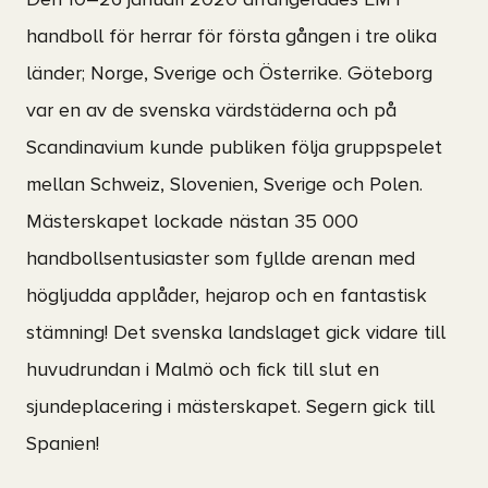
Den 10–26 januari 2020 arrangerades EM i
handboll för herrar för första gången i tre olika
länder; Norge, Sverige och Österrike. Göteborg
var en av de svenska värdstäderna och på
Scandinavium kunde publiken följa gruppspelet
mellan Schweiz, Slovenien, Sverige och Polen.
Mästerskapet lockade nästan 35 000
handbollsentusiaster som fyllde arenan med
högljudda applåder, hejarop och en fantastisk
stämning! Det svenska landslaget gick vidare till
huvudrundan i Malmö och fick till slut en
sjundeplacering i mästerskapet. Segern gick till
Spanien!