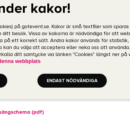
nder kakor!
het krävs.
-metershallen
okies) på gotevent.se. Kakor är små textfiler som sparas
m ditt besök. Vissa av kakorna är nödvändiga för att we
–19:00
a på ett korrekt sätt. Andra kakor används för statistik
 kan du välja att acceptera eller neka oss att använda
9:00
erkalla ditt samtycke via länken "Cookies" längst ner på
–19:00
denna webbplats
–19.00
19:00
ENDAST NÖDVÄNDIGA
15:00
5:00
sängschema (pdf)