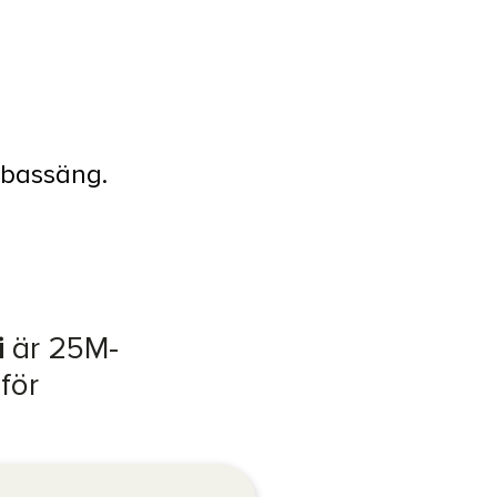
sbassäng.
i
är 25M-
för
gen och