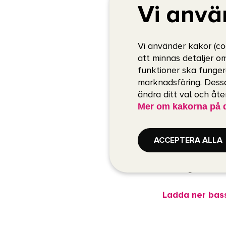
Vi anvä
simkunnig
Öppettider 50
Vi använder kakor (co
att minnas detaljer o
Måndag: 06:30
funktioner ska funger
marknadsföring. Dessa
Tisdag: 07:00–1
ändra ditt val och åt
Onsdag: 06:30
Mer om kakorna på 
Torsdag: 07:00
Fredag: 06:30–
ACCEPTERA ALLA
Lördag: 07:00–
Söndag: 11:00–1
Ladda ner bas