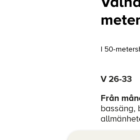
Valha
mete
I 50-meters
V 26-33
Från månd
bassäng, 
allmänhet
Det är en