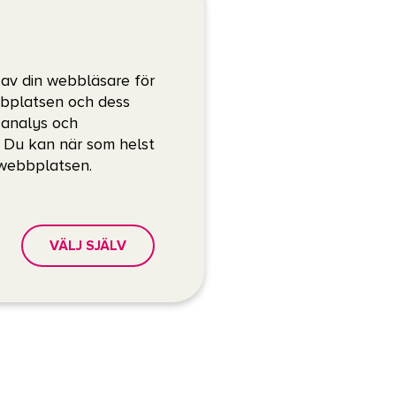
 av din webbläsare för
bbplatsen och dess
, analys och
. Du kan när som helst
 webbplatsen.
VÄLJ SJÄLV