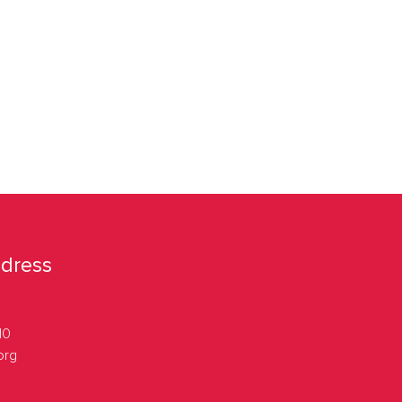
dress
10
org