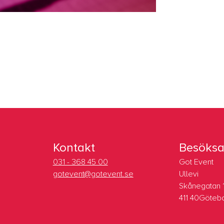
Kontakt
Besöksa
031 - 368 45 00
Got Event
gotevent@gotevent.se
Ullevi
Skånegatan 
411 40Göteb