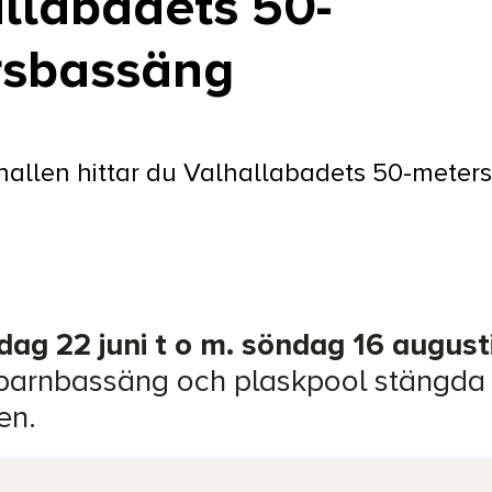
llabadets 50-
rsbassäng
hallen hittar du Valhallabadets 50-meter
ag 22 juni t o m. söndag 16 august
barnbassäng och plaskpool stängda 
en.
dast motionssimning i 50M-bassän