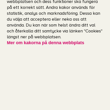
webbplatsen och dess funktioner ska fungera
Bokningsvillkor
på ett korrekt sätt. Andra kakor används för
statistik, analys och marknadsföring. Dessa kan
En tränare/ledare måste alltid vara med på
du välja att acceptera eller neka oss att
använda. Du kan när som helst ändra ditt val
bassängkanten när träning sker.
och återkalla ditt samtycke via länken "Cookies"
Vid förändrat utbud avbokas banan
längst ner på webbplatsen.
Mer om kakorna på denna webbplats
kostnadsfritt (kompensation utgår ej).
Det är tillåtet att fota på sin bokade bana, i
övrigt gäller fotoförbud på Valhallabadet.
Maxantal per bana är 15 stycken i 50-
metersbassängen och 8 stycken i 25-
metersbassängen.
Missbruk kan leda till avstängning. Var noga
med att alltid följa
Valhallabadets
trivselregler
.