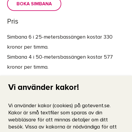
BOKA SIMBANA
Pris
Simbana 6 i 25-metersbassängen kostar 330
kronor per timma.
Simbana 4 i 50-metersbassängen kostar 577
kronor per timma.
Banavgiften betalas med faktura som skickas
Vi använder kakor!
månadsvis. I priset ingår fritt inträde för en
tränare per bokning. Övriga deltagare behöver
Vi använder kakor (cookies) på gotevent.se.
betala en entréavgift på 68–89 kronor i
Kakor är små textfiler som sparas av din
webbläsare för att minnas detaljer om ditt
receptionen.
besök. Vissa av kakorna är nödvändiga för att