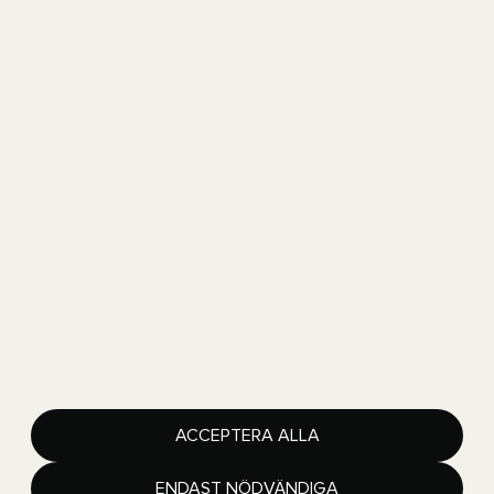
Got Event
Ullevi
Skånegatan 10
411 40Göteborg
Copyright 2026 Got Event AB
Got Event är en del av Göteborgs Stad
Lediga jobb
ACCEPTERA ALLA
Integritetspolicy
Tillgänglighetsredogörelse
Hantera inställningar för cookies
ENDAST NÖDVÄNDIGA