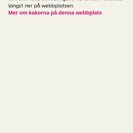
längst ner på webbplatsen.
Mer om kakorna på denna webbplats
Vanliga frågor och svar
Hur tar jag mig till Ullevi? Vad får jag ta
med mig in på arenan? Finns det
garderober? Det och mycket mer hittar du
svar på här.
Läs mer