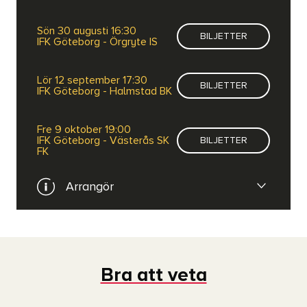
guld varje år, men ett löfte kan vi ge här och nu:
sön 30 augusti 16:30
BILJETTER
IFK Göteborg ger allt till slutsignalen. Sen
IFK Göteborg - Örgryte IS
fortsätter vi kämpa."
lör 12 september 17:30
BILJETTER
IFK Göteborg - Halmstad BK
Vi ses på Gamla Ullevi!
fre 9 oktober 19:00
IFK Göteborg - Västerås SK
BILJETTER
FK
Arrangör
IFK Göteborg
WEBBPLATS
Bra att veta