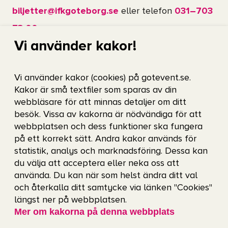
biljetter@ifkgoteborg.se
eller telefon
031–703
73 00
.
Vi använder kakor!
Ta sig till arenan
Vi använder kakor (cookies) på gotevent.se.
Vi uppmanar dig att cykla, gå eller åka kollektivt
Kakor är små textfiler som sparas av din
till arenan. De närmsta hållplatserna är
webbläsare för att minnas detaljer om ditt
besök. Vissa av kakorna är nödvändiga för att
Drottningtorget, Polhemsplatsen, Åkareplatsen,
webbplatsen och dess funktioner ska fungera
Heden, Ullevi Norra och Ullevi Södra. Hitta den
på ett korrekt sätt. Andra kakor används för
bästa resvägen med hjälp av
Västtrafiks
statistik, analys och marknadsföring. Dessa kan
du välja att acceptera eller neka oss att
reseplanerare
. Du kan även använda dig av
använda. Du kan när som helst ändra ditt val
lånecykel via
Styr & Ställ
.
och återkalla ditt samtycke via länken "Cookies"
längst ner på webbplatsen.
Mer om kakorna på denna webbplats
Reser du från en annan stad? Res bekvämt direkt