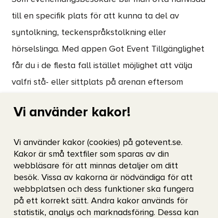
till en specifik plats för att kunna ta del av
syntolkning, teckenspråkstolkning eller
hörselslinga. Med appen Got Event Tillgänglighet
får du i de flesta fall istället möjlighet att välja
valfri stå- eller sittplats på arenan eftersom
funktionerna finns tillgängliga direkt i din
Vi använder kakor!
mobiltelefon och medhavda hörlurar. I appen kan
du även läsa information om kommande
Vi använder kakor (cookies) på gotevent.se.
evenemang och matutbudet på våra arenor med
Kakor är små textfiler som sparas av din
mera.
webbläsare för att minnas detaljer om ditt
besök. Vissa av kakorna är nödvändiga för att
webbplatsen och dess funktioner ska fungera
Ladda ner appen för iPhone:
på ett korrekt sätt. Andra kakor används för
statistik, analys och marknadsföring. Dessa kan