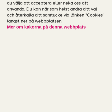
du välja att acceptera eller neka oss att
använda. Du kan när som helst ändra ditt val
och återkalla ditt samtycke via länken "Cookies"
Ladda ner appen för Android:
längst ner på webbplatsen.
Mer om kakorna på denna webbplats
Observera att tillgängliga funktioner i appen kan
variera på olika evenemang och arenor. Om du är
intresserad av ett evenemang som saknar
tolkning eller hörselslinga kan du kontakta oss
på
eventinfo@gotevent.se
så försöker vi att
lösa funktionen som du är i behov av.
Mer om vår