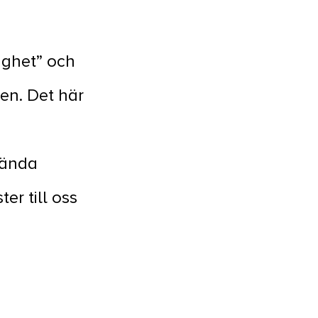
ighet” och
en. Det här
 kända
er till oss