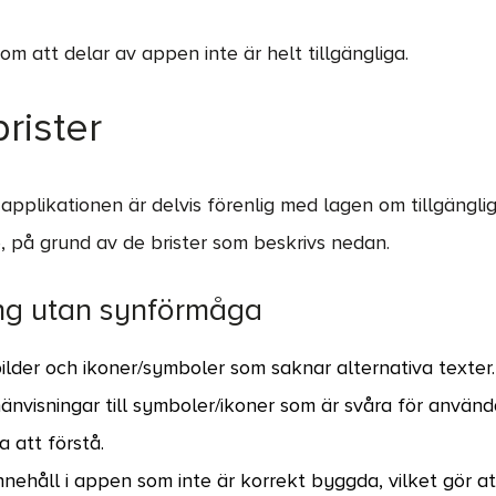
m att delar av appen inte är helt tillgängliga.
rister
pplikationen är delvis förenlig med lagen om tillgänglighe
e, på grund av de brister som beskrivs nedan.
g utan synförmåga
bilder och ikoner/symboler som saknar alternativa texter.
hänvisningar till symboler/ikoner som är svåra för använ
 att förstå.
nnehåll i appen som inte är korrekt byggda, vilket gör at