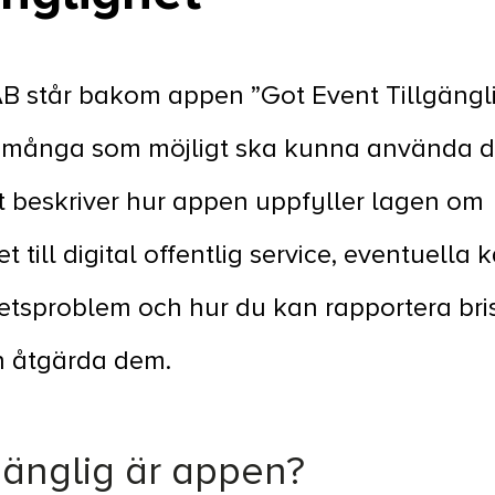
B står bakom appen ”Got Event Tillgängl
 så många som möjligt ska kunna använda d
 beskriver hur appen uppfyller lagen om
et till digital offentlig service, eventuella
hetsproblem och hur du kan rapportera brist
an åtgärda dem.
lgänglig är appen?