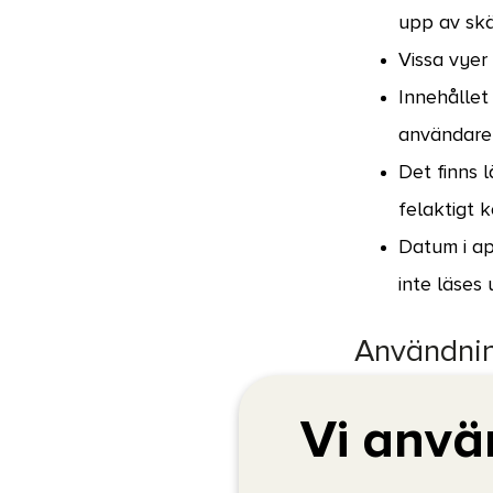
upp av skä
Vissa vyer
Innehållet 
användare 
Det finns 
felaktigt 
Datum i ap
inte läses
Användnin
Det finns 
Vi anvä
Det finns 
mot bakgr