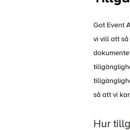
Got Event A
vi vill att
dokumentet
tillgängligh
tillgänglig
så att vi k
Hur til