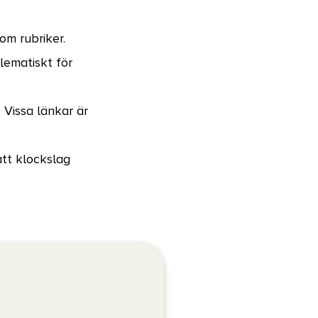
om rubriker.
blematiskt för
 Vissa länkar är
tt klockslag
 bakgrunden.
 hög kontrast