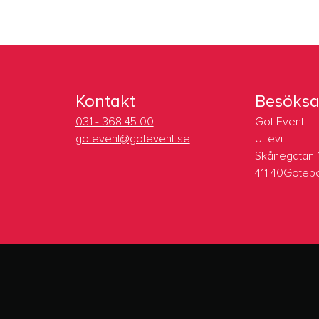
Kontakt
Besöksa
031 - 368 45 00
Got Event
gotevent@gotevent.se
Ullevi
Skånegatan 
411 40Göteb