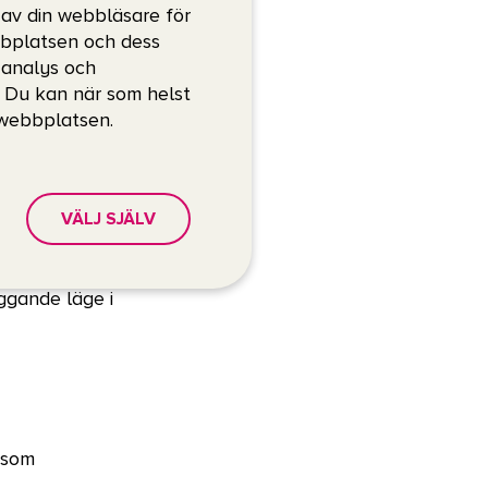
 av din webbläsare för
bbplatsen och dess
, analys och
. Du kan när som helst
öva skrolla
 webbplatsen.
ller styrka
VÄLJ SJÄLV
gerar vissa vyer
iggande läge i
d som