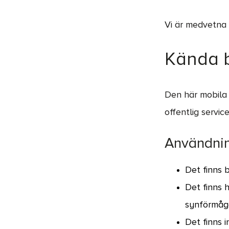
Vi är medvetna o
Kända b
Den här mobila a
offentlig servic
Användnin
Det finns 
Det finns 
synförmåga
Det finns i