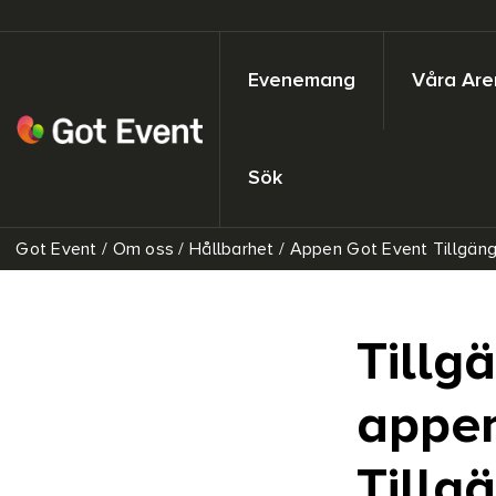
Evenemang
Våra Are
Sök
Got Event
/
Om oss
/
Hållbarhet
/
Appen Got Event Tillgäng
Tillg
appen
Tillg