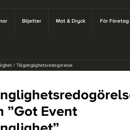
nor
Biljetter
Mat & Dryck
För Företag
lighet
/
Tillgänglighetsredogörelse
änglighetsredogörels
 ”Got Event
änglighet”