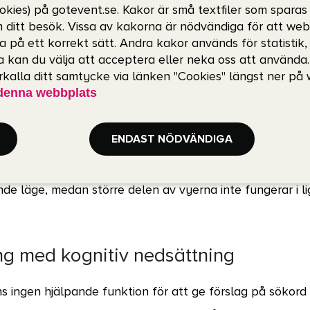
okies) på gotevent.se. Kakor är små textfiler som sparas
texter i appen som inte förstoras vid ökad textstorlek via
m ditt besök. Vissa av kakorna är nödvändiga för att we
stemens inställningar.
a på ett korrekt sätt. Andra kakor används för statistik
 kan du välja att acceptera eller neka oss att använda
rad text går det inte komma åt längre ord utan att beh
erkalla ditt samtycke via länken "Cookies" längst ner på
t.
denna webbplats
 med nedsatt rörlighet, finmotorik e
ENDAST NÖDVÄNDIGA
erar inte optimalt i olika skärmorientering, i Android fun
ande läge, medan större delen av vyerna inte fungerar i l
g med kognitiv nedsättning
nns ingen hjälpande funktion för att ge förslag på sökor