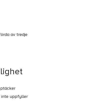
örda av tredje
lighet
upptäcker
 inte uppfyller