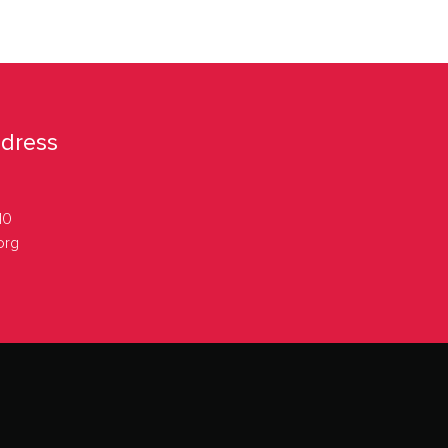
dress
10
org