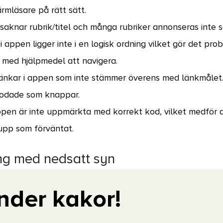
rmläsare på rätt sätt.
 saknar rubrik/titel och många rubriker annonseras inte s
i appen ligger inte i en logisk ordning vilket gör det pro
med hjälpmedel att navigera.
länkar i appen som inte stämmer överens med länkmålet.
kodade som knappar.
pen är inte uppmärkta med korrekt kod, vilket medför a
 upp som förväntat.
g med nedsatt syn
texter i appen som inte har tillräckligt hög kontrast mot
nder kakor!
innehåll som knappar och ikoner som inte har tillräckligt
unden.