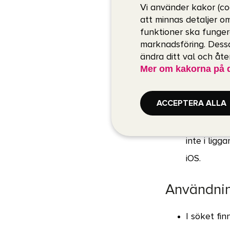
Vi använder kakor (co
Det finns 
att minnas detaljer o
operativsy
funktioner ska funger
marknadsföring. Dessa
Med försto
ändra ditt val och åt
horisontell
Mer om kakorna på 
Användning
ACCEPTERA ALLA
Appen fung
inte i ligg
iOS.
Användnin
I söket fi