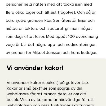
personer hela natten med att täcka isen med
flera olika lager och till sist trägolvet. Och då är
bara själva grunden klar. Sen återstår linjer och
målburar, läktare och spelarutrymmen, något
som dagskiftet löser. Med uppåt 100 evenemang
varje år blir det några upp- och nedmonteringar
av arenan för Mikael Jansson och hans kollegor.
– Vårt arbete ställer krav på enorm
Vi använder kakor!
flexibilitet. Går RIK till slutspel blir det
nya ombyggnader och går Frölunda till
Vi använder kakor (cookies) på gotevent.se.
slutspel ställs det andra krav på
Kakor är små textfiler som sparas av din
arenan och planeringen ändras, säger
webbläsare för att minnas detaljer om ditt
besök. Vissa av kakorna är nödvändiga för att
han.
webbplatsen och dess funktioner ska fungera