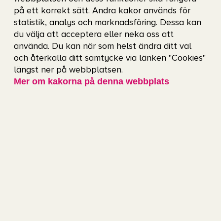
på ett korrekt sätt. Andra kakor används för
Det överlägset största förvandlingsnumret är
statistik, analys och marknadsföring. Dessa kan
du välja att acceptera eller neka oss att
Gothenburg Horse Show. Inte bara själva arenan
använda. Du kan när som helst ändra ditt val
byggs om utan ytor som mässans garage blir
och återkalla ditt samtycke via länken "Cookies"
stall, sporthallarna blir ackrediterings-center och
längst ner på webbplatsen.
Mer om kakorna på denna webbplats
Träningshallen förvandlas till framridningsarena.
Och när sista hästen hoppat klart och
evenemanget är slut ska allt återställas på
mindre än 48 timmar.
– Efteråt är jag väldigt stolt att vi
lyckats genomföra det. Över
medarbetarna och allt vi presterat. Det
är ett magiskt ögonblick, säger han.