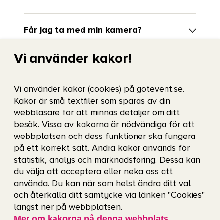
Får jag ta med min kamera?
Vi använder kakor!
Kan jag röka någonstans på arenan?
Vi använder kakor (cookies) på gotevent.se.
Får jag ta med min hund?
Kakor är små textfiler som sparas av din
webbläsare för att minnas detaljer om ditt
besök. Vissa av kakorna är nödvändiga för att
Får jag ta med min väska?
webbplatsen och dess funktioner ska fungera
på ett korrekt sätt. Andra kakor används för
statistik, analys och marknadsföring. Dessa kan
Finns det garderob?
du välja att acceptera eller neka oss att
använda. Du kan när som helst ändra ditt val
och återkalla ditt samtycke via länken "Cookies"
Vilka sektioner har tak?
längst ner på webbplatsen.
Mer om kakorna på denna webbplats