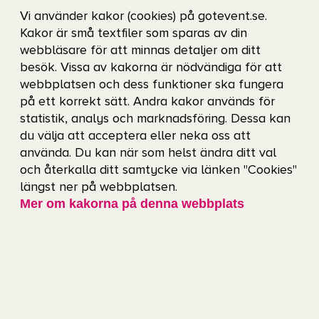
Vi använder kakor (cookies) på gotevent.se.
Kakor är små textfiler som sparas av din
Får jag ta med kamera?
webbläsare för att minnas detaljer om ditt
besök. Vissa av kakorna är nödvändiga för att
webbplatsen och dess funktioner ska fungera
Kan jag röka någonstans på arenan?
på ett korrekt sätt. Andra kakor används för
statistik, analys och marknadsföring. Dessa kan
du välja att acceptera eller neka oss att
Får jag ta med min hund?
använda. Du kan när som helst ändra ditt val
och återkalla ditt samtycke via länken "Cookies"
längst ner på webbplatsen.
Får jag ta med min väska?
Mer om kakorna på denna webbplats
Finns det garderob?
Vilka sektioner har tak?