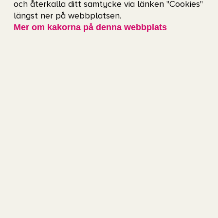
och återkalla ditt samtycke via länken "Cookies"
din bokning. Detta eftersom det sällan går
längst ner på webbplatsen.
Mer om kakorna på denna webbplats
att veta exakt sluttid för ett evenemang.
Entré
Utanför Scandinavium finns en ramp som tar dig
till huvudentrén. Där kan du välja vilken ingång
du vill för att komma in på arenan.
Arenaplan