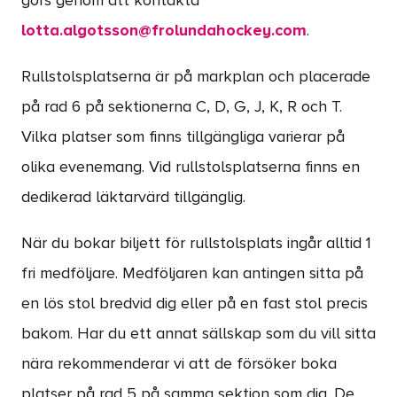
görs genom att kontakta
lotta.algotsson@frolundahockey.com
.
Rullstolsplatserna är på markplan och placerade
på rad 6 på sektionerna C, D, G, J, K, R och T.
Vilka platser som finns tillgängliga varierar på
olika evenemang. Vid rullstolsplatserna finns en
dedikerad läktarvärd tillgänglig.
När du bokar biljett för rullstolsplats ingår alltid 1
fri medföljare. Medföljaren kan antingen sitta på
en lös stol bredvid dig eller på en fast stol precis
bakom. Har du ett annat sällskap som du vill sitta
nära rekommenderar vi att de försöker boka
platser på rad 5 på samma sektion som dig. De