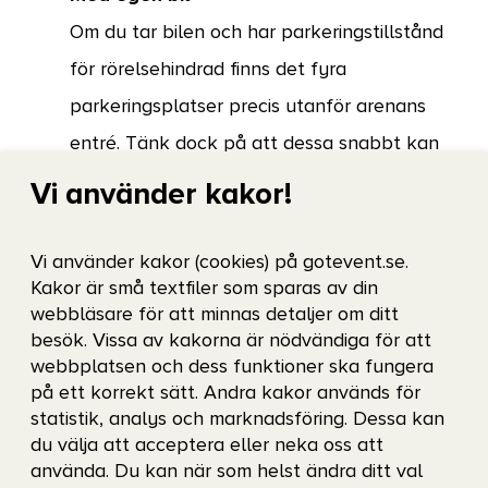
Om du tar bilen och har parkeringstillstånd
för rörelsehindrad finns det fyra
parkeringsplatser precis utanför arenans
entré. Tänk dock på att dessa snabbt kan
bli upptagna vid evenemang.
Vi använder kakor!
Med färdtjänst
Åker du med färdtjänst stannar de så nära
Vi använder kakor (cookies) på gotevent.se.
Kakor är små textfiler som sparas av din
arenan som möjligt, ofta intill
webbläsare för att minnas detaljer om ditt
rullstolsrampen som leder upp till arenans
besök. Vissa av kakorna är nödvändiga för att
entré. Uppge "Scandinavium, Valhallagatan
webbplatsen och dess funktioner ska fungera
på ett korrekt sätt. Andra kakor används för
1" vid din beställning. Bokar du färdtjänst för
statistik, analys och marknadsföring. Dessa kan
att ta dig från evenemanget rekommenderar
du välja att acceptera eller neka oss att
använda. Du kan när som helst ändra ditt val
vi att du har cirka en halvtimme till godo på