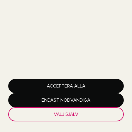
Copyright 2026 Got Event AB
ACCEPTERA ALLA
Got Event är en del av Göteborgs Stad
Lediga jobb
Integritetspolicy
Tillgänglighetsredogörelse
ENDAST NÖDVÄNDIGA
Hantera inställningar för cookies
VÄLJ SJÄLV