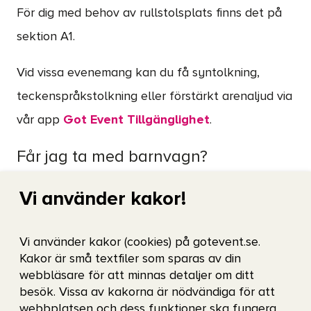
För dig med behov av rullstolsplats finns det på
sektion A1.
Vid vissa evenemang kan du få syntolkning,
teckenspråkstolkning eller förstärkt arenaljud via
vår app
Got Event Tillgänglighet
.
Får jag ta med barnvagn?
Nej, med tanke på brandsäkerhet och
Vi använder kakor!
utrymningsvägar är det inte lämpligt att ta med
sig barnvagnen till Valhalla IP.
Vi använder kakor (cookies) på gotevent.se.
Kakor är små textfiler som sparas av din
webbläsare för att minnas detaljer om ditt
Får jag ta med kamera?
besök. Vissa av kakorna är nödvändiga för att
webbplatsen och dess funktioner ska fungera