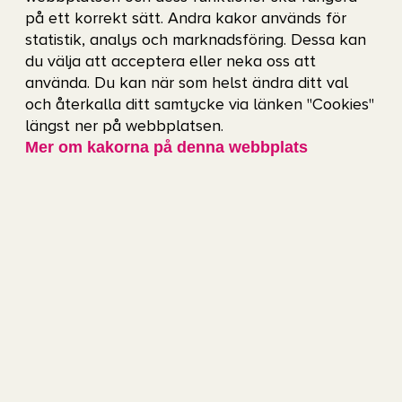
Mobilkameror och små kompaktkameror är
på ett korrekt sätt. Andra kakor används för
tillåtna, men systemkameror och annan
statistik, analys och marknadsföring. Dessa kan
du välja att acceptera eller neka oss att
professionell ljud- och bildinspelningsinstrument
använda. Du kan när som helst ändra ditt val
får inte tas med in på Valhalla IP. Avser du att
och återkalla ditt samtycke via länken "Cookies"
längst ner på webbplatsen.
använda bilderna för kommersiellt bruk måste du
Mer om kakorna på denna webbplats
vara ackrediterad fotograf under evenemanget.
Kan jag röka någonstans på arenan?
Nej, Valhalla IP är en rökfri arena.
Lagen om
tobak och liknande produkter
innebär att
rökning är förbjuden både inne i och utanför
arenan. Observera att du inte kan lämna arenan
för att gå ut och röka. Den som lämnar arenan