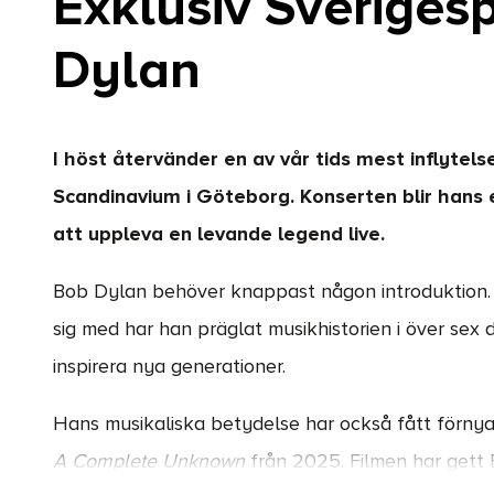
Exklusiv Sveriges
Dylan
I höst återvänder en av vår tids mest inflytelser
Scandinavium i Göteborg. Konserten blir hans 
att uppleva en levande legend live.
Bob Dylan behöver knappast någon introduktion. 
sig med har han präglat musikhistorien i över sex 
inspirera nya generationer.
Hans musikaliska betydelse har också fått förn
A Complete Unknown
från 2025. Filmen har gett