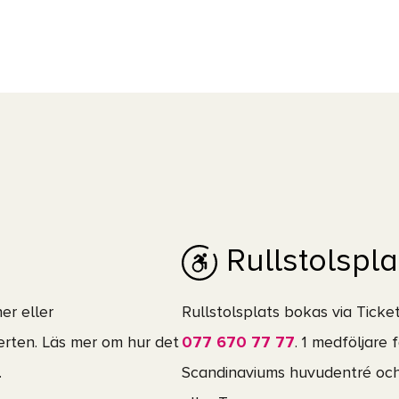
älkomna Bob Dylan till Scandinavium – för en kväll
Rullstolspla
er eller
Rullstolsplats bokas via Tick
serten. Läs mer om hur det
077 670 77 77
. 1 medföljare f
.
Scandinaviums huvudentré och 