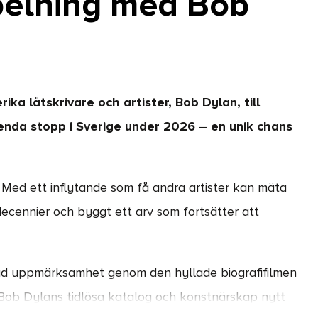
pelning med Bob
ika låtskrivare och artister, Bob Dylan, till
enda stopp i Sverige under 2026 – en unik chans
Med ett inflytande som få andra artister kan mäta
decennier och byggt ett arv som fortsätter att
yad uppmärksamhet genom den hyllade biografifilmen
 Bob Dylans tidlösa katalog och konstnärskap nytt