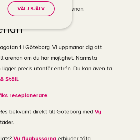
egen mat eller dryck in på arenan.
VÄLJ SJÄLV
renan
lagatan 1 i Göteborg. Vi uppmanar dig att
till arenan om du har möjlighet. Närmsta
 ligger precis utanför entrén. Du kan även ta
& Ställ
.
fiks reseplanerare
.
 Res bekvämt direkt till Göteborg med
Vy
täder.
plats?
Vy flygbussarna
erbjuder täta