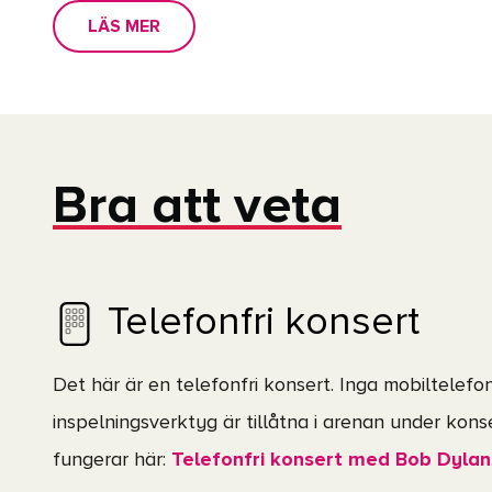
liv – och nått en ny publik världen över.
LÄS MER
Den 19 oktober ser vi fram emot att återigen få v
som kommer att bli något alldeles extra.
Vi ses på Scandinavium!
Bra att veta
Telefonfri konsert
Det här är en telefonfri konsert. Inga mobiltelefon
inspelningsverktyg är tillåtna i arenan under kon
fungerar här:
Telefonfri konsert med Bob Dylan