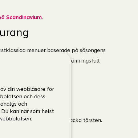
 på Scandinavium
.
aurang
rstklassiga menyer baserade på säsongens
a av god mat och dryck i en stämningsfull
 av din webbläsare för
bbplatsen och dess
 dryck
, analys och
. Du kan när som helst
 webbplatsen.
ällen att mätta magen och släcka törsten.
yckesutbud
.