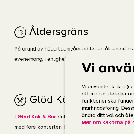
Åldersgräns
På grund av höga ljudnivåer gäller en åldersgräns 
evenemang, i enlighet med
Folkhälsomyndighet
Vi anvä
Vi använder kakor (co
att minnas detaljer o
Glöd Kök & Bar
funktioner ska funger
marknadsföring. Dessa
ändra ditt val och åt
I
Glöd
Kök
& Bar
dukar vi upp en välsmakande gri
Mer om kakorna på 
med före konserten. Här kan du räkna med god m