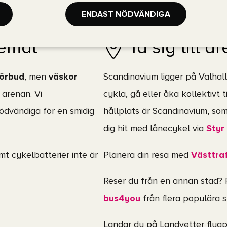
jettköp eller via länken:
ENDAST NÖDVÄNDIGA
Notera att du inte får ta med 
remål
Ta sig till a
förbud
, men
väskor
Scandinavium ligger på Valhal
 arenan. Vi
cykla, gå eller åka kollektivt 
dvändiga för en smidig
hållplats är Scandinavium, som
dig hit med lånecykel via
Styr 
mt cykelbatterier inte är
Planera din resa med
Västtra
Reser du från en annan stad?
bus4you
från flera populära s
Landar du på Landvetter flyg