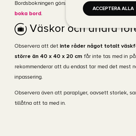
Bordsbokningen görs enkelt i samband med ditt bil
ACCEPTERA ALLA
boka bord
.
Väskor och andra fö
Observera att det
inte råder något totalt väsk
större än 40 x 40 x 20 cm
får inte tas med in på
rekommenderar att du endast tar med det mest nö
inpassering.
Observera även att paraplyer, oavsett storlek, sa
tillåtna att ta med in.