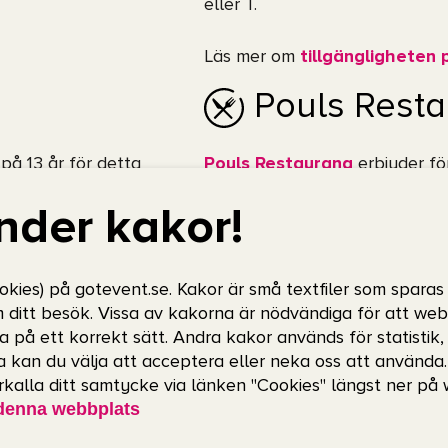
eller T.
Läs mer om
tillgängligheten
Pouls Rest
på 13 år för detta
Pouls Restaurang
erbjuder fö
ens rekommendationer
.
bästa råvaror. Här kan ni njut
nder kakor!
miljö före evenemanget.
Läs mer och boka bord
okies) på gotevent.se. Kakor är små textfiler som sparas
m ditt besök. Vissa av kakorna är nödvändiga för att we
Övrig mat &
a på ett korrekt sätt. Andra kakor används för statistik
 kan du välja att acceptera eller neka oss att använda
erkalla ditt samtycke via länken "Cookies" längst ner på
llbuffé att ladda upp
På Scandinavium finns flera st
denna webbplats
at och skön stämning!
Kolla in arenans
mat- och dr