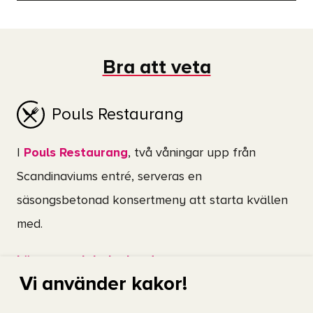
Live Nation
WEBBPLATS
Vi ses på Scandinavium!
Bra att veta
Pouls Restaurang
I
Pouls Restaurang
, två våningar upp från
Scandinaviums entré, serveras en
säsongsbetonad konsertmeny att starta kvällen
med.
Läs mer och boka bord
Vi använder kakor!
Glöd Kök & Bar