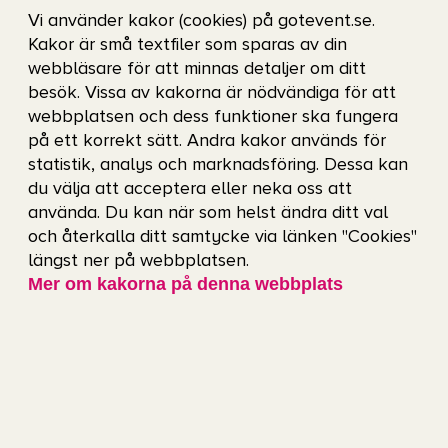
Vi använder kakor (cookies) på gotevent.se.
Glöd Kök & Bar
hittar du en våning upp från
Kakor är små textfiler som sparas av din
Scandinaviums foajé. Här dukar vi upp en
webbläsare för att minnas detaljer om ditt
besök. Vissa av kakorna är nödvändiga för att
välsmakande grillbuffé kvällen till ära.
webbplatsen och dess funktioner ska fungera
på ett korrekt sätt. Andra kakor används för
Boka bord
statistik, analys och marknadsföring. Dessa kan
du välja att acceptera eller neka oss att
Övrig mat & dryck
använda. Du kan när som helst ändra ditt val
och återkalla ditt samtycke via länken "Cookies"
På Scandinavium finns flera ställen att mätta
längst ner på webbplatsen.
Mer om kakorna på denna webbplats
magen och släcka törsten. Kolla in arenans
mat-
och dryckesutbud
.
Notera att du inte får ta med egen mat eller
dryck in på arenan.
Rullstolsplatser och