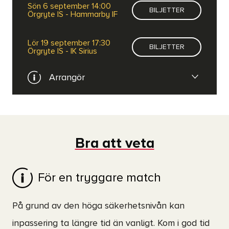
sön 6 september 14:00
BILJETTER
Örgryte IS - Hammarby IF
lör 19 september 17:30
BILJETTER
Örgryte IS - IK Sirius
Arrangör
Örgryte IS
WEBBPLATS
Bra att veta
För en tryggare match
På grund av den höga säkerhetsnivån kan
inpassering ta längre tid än vanligt. Kom i god tid