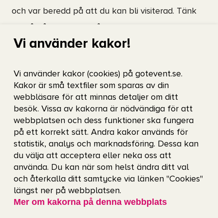
och var beredd på att du kan bli visiterad. Tänk
också på att du inte får ta med dig till exempel
Vi använder kakor!
paraplyer, cykelbatterier, mat eller dryck in på
arenan.
Vi använder kakor (cookies) på gotevent.se.
Kakor är små textfiler som sparas av din
Arrangören ansvarar för publikens säkerhet. Läs
webbläsare för att minnas detaljer om ditt
mer här:
Örgryte IS säkerhetsarbete
besök. Vissa av kakorna är nödvändiga för att
webbplatsen och dess funktioner ska fungera
Ta sig till arenan
på ett korrekt sätt. Andra kakor används för
statistik, analys och marknadsföring. Dessa kan
Vi uppmanar dig att cykla, gå eller åka kollektivt
du välja att acceptera eller neka oss att
använda. Du kan när som helst ändra ditt val
till arenan. De närmsta hållplatserna är
och återkalla ditt samtycke via länken "Cookies"
Drottningtorget, Polhemsplatsen, Åkareplatsen,
längst ner på webbplatsen.
Mer om kakorna på denna webbplats
Heden, Ullevi Norra och Ullevi Södra. Hitta den