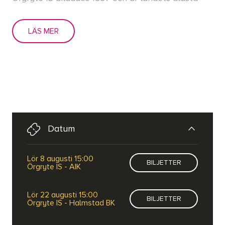
och anrikaste fotbollslag. "Det var vi som lärde
LÄS MER
Sverige att spela fotboll", brukar de säga. Det var
nämligen ÖIS som spelade och vann den absolut
första fotbollsmatchen i Sverige, med 1–0 mot
Lyckans Soldater i en match på Heden.
Vi ses på Gamla Ullevi!
Datum
lör 8 augusti 15:00
BILJETTER
Örgryte IS - AIK
lör 22 augusti 15:00
BILJETTER
Örgryte IS - Halmstad BK