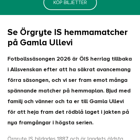
KÖP BILJETTER
Se Örgryte IS hemmamatcher
på Gamla Ullevi
Fotbollssäsongen 2026 är ÖIS herrlag tillbaka
i Allsvenskan efter att ha säkrat avancemang
förra säsongen, och vi ser fram emot många
spännande matcher på hemmaplan. Bjud med
familj och vänner och ta er till Gamla Ullevi
för att heja fram det rödblå laget i jakten på
nya framgångar i högsta serien.
Örgryte IS bildades 1887 och är landets äldsta