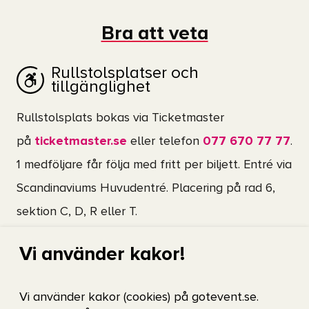
Roland Utbult & Tactus
Bröderna Ådahl
Bra att veta
Jerusalem
SALT
Rullstolsplatser och
tillgänglighet
Licence
Lars DK
Rullstolsplats bokas via Ticketmaster
på
ticketmaster.se
eller telefon
077 670 77 77
.
Vi ses på Scandinavium!
1 medföljare får följa med fritt per biljett. Entré via
Scandinaviums Huvudentré. Placering på rad 6,
sektion C, D, R eller T.
Läs mer om
tillgängligheten på Scandinavium
.
Vi använder kakor!
Åldersgräns
Vi använder kakor (cookies) på gotevent.se.