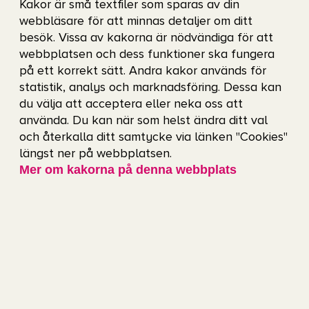
Kakor är små textfiler som sparas av din
Åldersgränsen för detta evenemang är 13 år
webbläsare för att minnas detaljer om ditt
enligt
Folkhälsomyndighetens
besök. Vissa av kakorna är nödvändiga för att
webbplatsen och dess funktioner ska fungera
rekommendationer
.
på ett korrekt sätt. Andra kakor används för
statistik, analys och marknadsföring. Dessa kan
Glöd Kök & Bar
du välja att acceptera eller neka oss att
använda. Du kan när som helst ändra ditt val
Glöd Kök & Bar
hittar du en våning upp från
och återkalla ditt samtycke via länken "Cookies"
Scandinaviums foajé. Här dukar vi upp en
längst ner på webbplatsen.
Mer om kakorna på denna webbplats
välsmakande grillbuffé dagen till ära.
Boka bord
Övrig mat & dryck
På Scandinavium finns flera ställen att mätta
magen och släcka törsten. Kolla in arenans
mat-