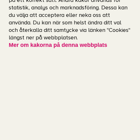
på ett korrekt sätt. Andra kakor används för
statistik, analys och marknadsföring. Dessa kan
du välja att acceptera eller neka oss att
Läs mer
använda. Du kan när som helst ändra ditt val
och återkalla ditt samtycke via länken "Cookies"
längst ner på webbplatsen.
Mer om kakorna på denna webbplats
Upplev SDHL live i Frölundaborg
Frölunda HC:s damlag har på kort tid
etablerat sig som ett av Sveriges starkaste
lag i SDHL. Under säsongen 2026/2027 är