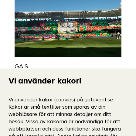
GAIS
Vi använder kakor!
Efter en imponerande prestation under
2025 är förväntningarna höga inför vad det
Vi använder kakor (cookies) på gotevent.se.
grönsvarta laget ska åstadkomma denna
Kakor är små textfiler som sparas av din
säsong. Vi välkomnar dig tillbaka till Gamla
webbläsare för att minnas detaljer om ditt
besök. Vissa av kakorna är nödvändiga för att
Ullevi för att uppleva svensk elitfotboll
webbplatsen och dess funktioner ska fungera
live!