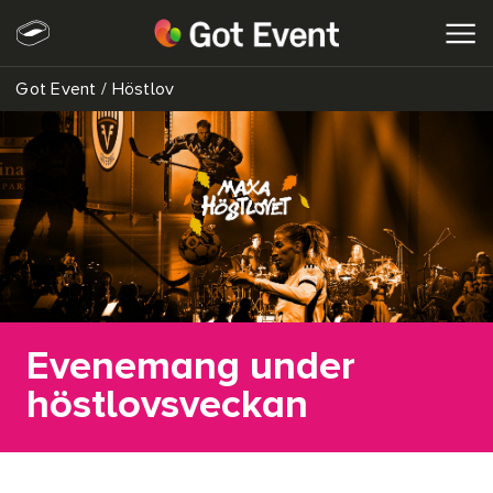
Got Event
/
Höstlov
SÖK
Evenemang under
höstlovsveckan