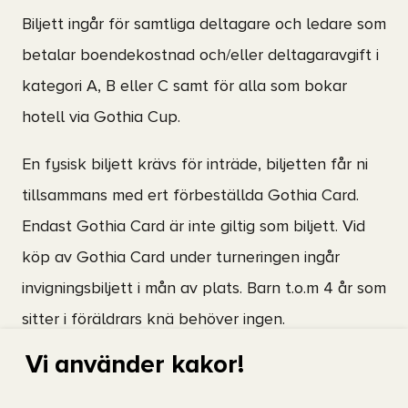
Biljett ingår för samtliga deltagare och ledare som
betalar boendekostnad och/eller deltagaravgift i
kategori A, B eller C samt för alla som bokar
hotell via Gothia Cup.
En fysisk biljett krävs för inträde, biljetten får ni
tillsammans med ert förbeställda Gothia Card.
Endast Gothia Card är inte giltig som biljett. Vid
köp av Gothia Card under turneringen ingår
invigningsbiljett i mån av plats. Barn t.o.m 4 år som
sitter i föräldrars knä behöver ingen.
Vi använder kakor!
Frågor om biljetter hänvisas till
gothiacup.se
.