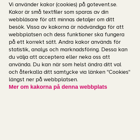
Hålltider
Vi använder kakor (cookies) på gotevent.se.
Kakor är små textfiler som sparas av din
18.30 Insläpp.
webbläsare för att minnas detaljer om ditt
besök. Vissa av kakorna är nödvändiga för att
20.00 Invigningen startar.
webbplatsen och dess funktioner ska fungera
21.30 Showen slutar.
på ett korrekt sätt. Andra kakor används för
statistik, analys och marknadsföring. Dessa kan
Observera att ovan är cirkatider!
du välja att acceptera eller neka oss att
använda. Du kan när som helst ändra ditt val
Väskkontroll
och återkalla ditt samtycke via länken "Cookies"
längst ner på webbplatsen.
Mer om kakorna på denna webbplats
Alla väskor kommer att kontrolleras.
Ta sig till arenan
Vi uppmanar dig att cykla, gå eller åka kollektivt
till arenan.