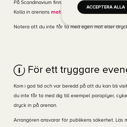
På Scandinavium finns flera ställen att mätta mag
ACCEPTERA ALLA
Kolla in arenans
mat- och dryckesutbud
.
Notera att du inte får ta med egen mat eller dryc
För ett tryggare ev
Kom i god tid och var beredd på att du kan bli vis
du inte får ta med dig till exempel paraplyer, cyke
dryck in på arenan.
Arrangören ansvarar för publikens säkerhet. Läs 