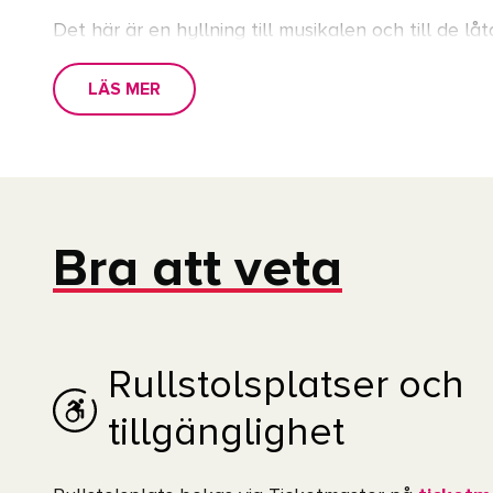
Det här är en hyllning till musikalen och till de 
välkända scenpersonligheter. Med stark närvaro, 
LÄS MER
väntar en kväll att uppleva tillsammans i Götebor
Vi ses på Scandinavium!
Bra att veta
Rullstolsplatser och
tillgänglighet