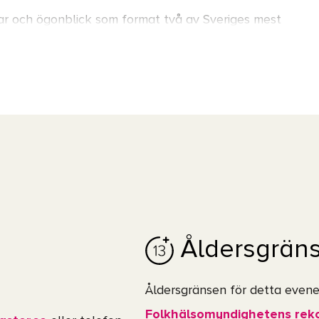
låtar och ögonblick som format två av Sveriges mest
stora känslor och musik som berört generationer
g.
Åldersgrän
Åldersgränsen för detta evene
Folkhälsomyndighetens re