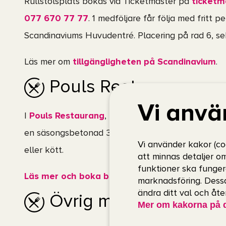
Rullstolsplats bokas via Ticketmaster på
ticketm
077 670 77 77
. 1 medföljare får följa med fritt per
Scandinaviums Huvudentré. Placering på rad 6, sekt
Läs mer om
tillgängligheten på Scandinavium
.
Pouls Restaurang
Vi anvä
I
Pouls Restaurang
, två våningar upp från Scand
en säsongsbetonad 3-rättersmeny där du kan välja
Vi använder kakor (co
eller kött.
att minnas detaljer o
funktioner ska funger
Läs mer och boka bord
marknadsföring. Dessa
ändra ditt val och åt
Övrig mat & dryck
Mer om kakorna på 