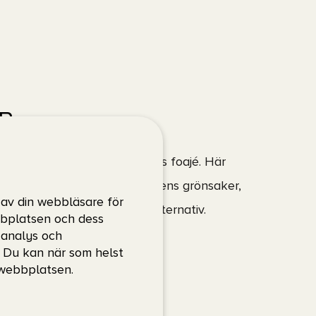
 Bar
våning upp från Scandinaviums foajé. Här
buffé som bygger på säsongens grönsaker,
 av din webbläsare för
rbjuder vi även vegetariska alternativ.
bbplatsen och dess
, analys och
. Du kan när som helst
 webbplatsen.
andra föremål