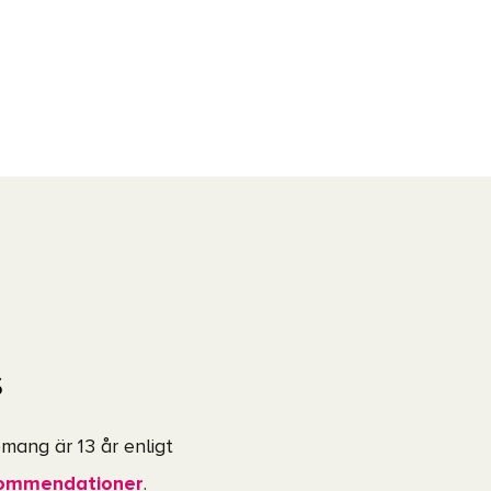
s
mang är 13 år enligt
kommendationer
.