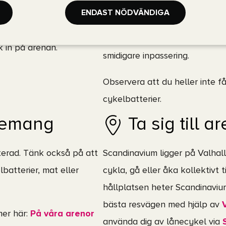
en och släcka törsten.
Observera att det
inte råder
ENDAST NÖDVÄNDIGA
större än 40 x 40 x 20 cm är 
rekommenderar att du endast t
k in på arenan.
smidigare inpassering.
Observera att du heller inte få
cykelbatterier.
enemang
Ta sig till a
iterad. Tänk också på att
Scandinavium ligger på Valhal
lbatterier, mat eller
cykla, gå eller åka kollektivt 
hållplatsen heter Scandinavium
bästa resvägen med hjälp av
mer här:
På våra arenor
använda dig av lånecykel via