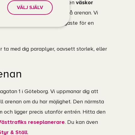
 något totalt väskförbud
, men
väskor
VÄLJ SJÄLV
inte tillåtna
att ta med in på arenan. Vi
ar med det allra nödvändigaste för en
r ta med dig paraplyer, oavsett storlek, eller
renan
lagatan 1 i Göteborg. Vi uppmanar dig att
till arenan om du har möjlighet. Den närmsta
 och ligger precis utanför entrén. Hitta den
Västtrafiks reseplanerare
. Du kan även
Styr & Ställ
.