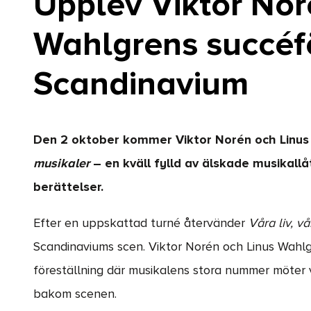
Upplev Viktor Nor
Wahlgrens succéfö
Scandinavium
Den 2 oktober kommer Viktor Norén och Linus
musikaler
– en kväll fylld av älskade musikall
berättelser.
Efter en uppskattad turné återvänder
Våra liv, v
Scandinaviums scen. Viktor Norén och Linus Wahlg
föreställning där musikalens stora nummer möter 
bakom scenen.