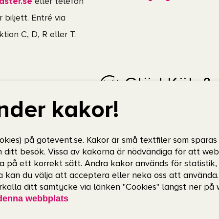
aster.se
eller telefon
 biljett. Entré via
ion C, D, R eller T.
Glöd Kök &
nder kakor!
inaviums entré, serveras
Glöd Kök & Bar
hittar du en 
 mellan vegetariskt, fisk
dukar vi upp en välsmakande 
okies) på gotevent.se. Kakor är små textfiler som sparas
kött och tillbehör. Självklart e
m ditt besök. Vissa av kakorna är nödvändiga för att we
a på ett korrekt sätt. Andra kakor används för statistik
Läs mer och boka bord
 kan du välja att acceptera eller neka oss att använda
erkalla ditt samtycke via länken "Cookies" längst ner på
Väskor och 
denna webbplats